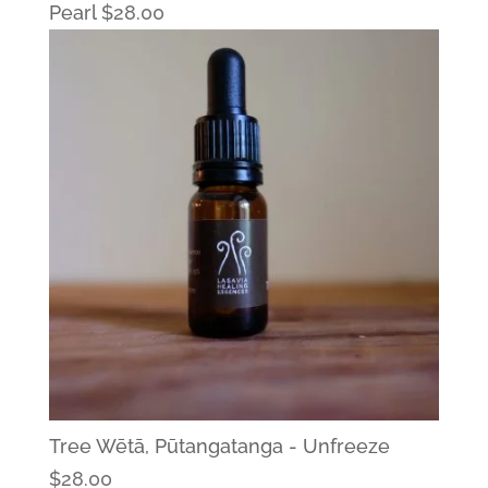
Pearl
$
28.00
Tree Wētā, Pūtangatanga - Unfreeze
$
28.00